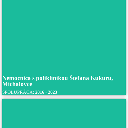
Nemocnica s poliklinikou Prievidza so sídlo
Bojniciach
S nemocnicou s poliklinikou Prievidza so sídlom v
Bojniciach spolupracujeme od roku 2017 až do súčasnos
Prečítajte si viac
Nemocnica s poliklinikou Štefana Kukuru,
Michalovce
SPOLUPRÁCA:
2016 - 2023