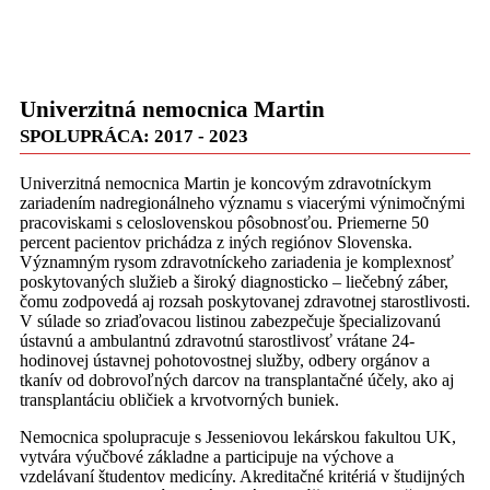
Univerzitná nemocnica Martin
SPOLUPRÁCA: 2017 - 2023
Univerzitná nemocnica Martin je koncovým zdravotníckym
zariadením nadregionálneho významu s viacerými výnimočnými
pracoviskami s celoslovenskou pôsobnosťou. Priemerne 50
percent pacientov prichádza z iných regiónov Slovenska.
Významným rysom zdravotníckeho zariadenia je komplexnosť
poskytovaných služieb a široký diagnosticko – liečebný záber,
čomu zodpovedá aj rozsah poskytovanej zdravotnej starostlivosti.
V súlade so zriaďovacou listinou zabezpečuje špecializovanú
ústavnú a ambulantnú zdravotnú starostlivosť vrátane 24-
hodinovej ústavnej pohotovostnej služby, odbery orgánov a
tkanív od dobrovoľných darcov na transplantačné účely, ako aj
transplantáciu obličiek a krvotvorných buniek.
Nemocnica spolupracuje s Jesseniovou lekárskou fakultou UK,
vytvára výučbové základne a participuje na výchove a
vzdelávaní študentov medicíny. Akreditačné kritériá v študijných