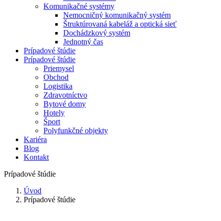
Komunikačné systémy
Nemocničný komunikačný systém
Štruktúrovaná kabeláž a optická sieť
Dochádzkový systém
Jednotný čas
Prípadové štúdie
Prípadové štúdie
Priemysel
Obchod
Logistika
Zdravotníctvo
Bytové domy
Hotely
Šport
Polyfunkčné objekty
Kariéra
Blog
Kontakt
Prípadové štúdie
Úvod
Prípadové štúdie