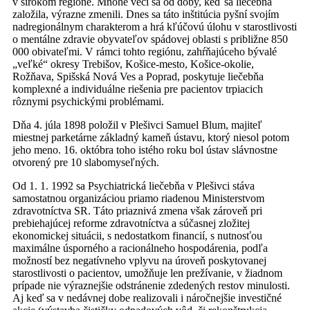
v širokom regióne. Mnohé veci sa od doby, keď sa liečebňa
založila, výrazne zmenili. Dnes sa táto inštitúcia pyšní svojím
nadregionálnym charakterom a hrá kľúčovú úlohu v starostlivosti
o mentálne zdravie obyvateľov spádovej oblasti s približne 850
000 obivateľmi. V rámci tohto regiónu, zahŕňajúceho bývalé
„veľké“ okresy Trebišov, Košice-mesto, Košice-okolie,
Rožňava, Spišská Nová Ves a Poprad, poskytuje liečebňa
komplexné a individuálne riešenia pre pacientov trpiacich
rôznymi psychickými problémami.
Dňa 4. júla 1898 položil v Plešivci Samuel Blum, majiteľ
miestnej parketárne základný kameň ústavu, ktorý niesol potom
jeho meno. 16. októbra toho istého roku bol ústav slávnostne
otvorený pre 10 slabomyseľných.
Od 1. 1. 1992 sa Psychiatrická liečebňa v Plešivci stáva
samostatnou organizáciou priamo riadenou Ministerstvom
zdravotníctva SR. Táto priaznivá zmena však zároveň pri
prebiehajúcej reforme zdravotníctva a súčasnej zložitej
ekonomickej situácii, s nedostatkom financií, s nutnosťou
maximálne úsporného a racionálneho hospodárenia, podľa
možností bez negatívneho vplyvu na úroveň poskytovanej
starostlivosti o pacientov, umožňuje len prežívanie, v žiadnom
prípade nie výraznejšie odstránenie zdedených restov minulosti.
Aj keď sa v nedávnej dobe realizovali i náročnejšie investičné