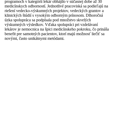
programoch v kategórii lekár obhájilo v súčasnej dobe až 30
medicínskych odborností. Jednotlivé pracoviská sa podieľajú na
riešení vedecko-výskumných projektov, vedeckých grantov a
klinických štúdií s vysokým odborným prínosom. Dlhoročná
úzka spolupráca sa podpísala pod množstvo skvelých
výskumných výsledkov. Vďaka spolupráci pri vzdelávaní
lekárov je nemocnica na špici medicínskeho pokroku, čo prináša
benefit pre samotných pacientov, ktorí majú možnosť liečiť sa
novými, často unikátnymi metódami.