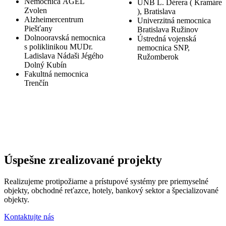
Nemocnica AGEL
UNB L. Dérera ( Kramáre
Zvolen
), Bratislava
S psychiatrickou liečebňou Samuela Bluma v Plešivci 
Alzheimercentrum
Univerzitná nemocnica
spolupracovali v rokoch 2021 až 2022.
Prečítajte si via
Piešťany
Bratislava Ružinov
Dolnooravská nemocnica
Ústredná vojenská
s poliklinikou MUDr.
nemocnica SNP,
Ladislava Nádaši Jégého
Ružomberok
Dolný Kubín
Fakultná nemocnica
Trenčín
Úspešne zrealizované projekty
Realizujeme protipožiarne a prístupové systémy pre priemyselné
objekty, obchodné reťazce, hotely, bankový sektor a špecializované
objekty.
Kontaktujte nás