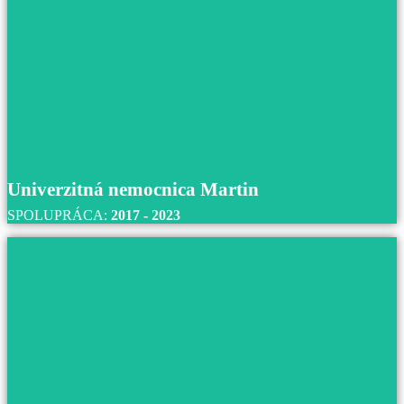
Casa - domov sociálnych služieb, Pezinok
S domovom sociálnych služieb Casa v Pezinku
spolupracujeme od roku 2021 až do súčasnosti.
Prečítajte si viac
Univerzitná nemocnica Martin
SPOLUPRÁCA:
2017 - 2023