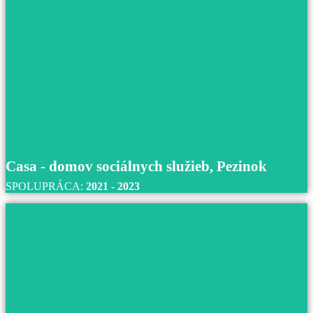
Centrum sociálnych služieb Martin – Podh
S centrom sociálnych služieb v Martine spolupracujeme
roku 2022 až do súčastnosti.
Prečítajte si viac
Casa - domov sociálnych služieb, Pezinok
SPOLUPRÁCA:
2021 - 2023