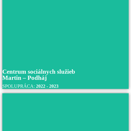
Nemocnica s poliklinikou Štefana Kukuru
Michalovce
S nemocnicou Štefana Kukuru v Michalovciach
spolupracujeme už od roku 2016 až do súčastnosti.
Prečítajte si viac
Centrum sociálnych služieb
Martin – Podháj
SPOLUPRÁCA:
2022 - 2023