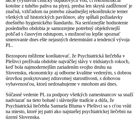
akcie (výstavba čističky odpadových vôd, či rekonštrukcia
kotolne z tuhého paliva na plyn), predsa len skrytá zadĺženosť je
značná, vzhľadom na potrebu zásadnejšej rekonštrukcie temer
všetkých už historických pavilónov, aby spĺňali požiadavky
dnešného hygienického štandardu. Na serióznejšie hodnotenie
posledného obdobia je samozrejme potrebný objektívnejší
pohľad s časovým odstupom, s možnosťou lepšie spoznať
smerovanie dnes ešte nejasných determinánt a tendencií vývoja
PL.
Bezosporu môžeme konštatovať, že Psychiatrická liečebňa v
Plešivci prežívala obdobie najväčšej slávy v tridsiatych rokoch,
keď bola najmodernejším zariadením svojho druhu na
Slovensku, ekonomicky aj odborne kvalitne vedeným, s dobrou
úrovňou poskytovanej zdravotnej starostlivosti, s dobovou
vybavenosťou, ktorú nedosahujeme v mnohom ani dnes.
Súčasné vedenie PL za podpory všetkých zamestnancov sa snaží
nadviazať na tieto bohaté i slávnejšie tradície a dúfa, že
Psychiatrická liečebňa Samuela Bluma v Plešivci sa s cťou vráti
na miesto, ktoré jej patri ako najstaršej psychiatrickej liečebni na
území Slovenska.