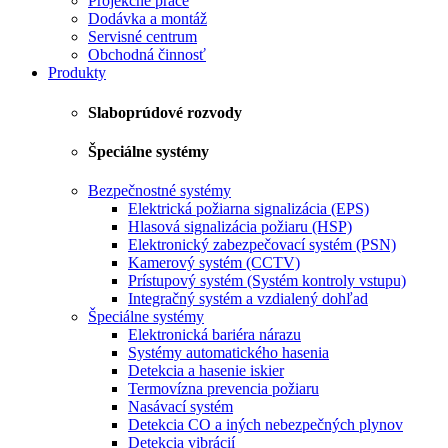
Projekčné práce
Dodávka a montáž
Servisné centrum
Obchodná činnosť
Produkty
Slaboprúdové rozvody
Špeciálne systémy
Bezpečnostné systémy
Elektrická požiarna signalizácia (EPS)
Hlasová signalizácia požiaru (HSP)
Elektronický zabezpečovací systém (PSN)
Kamerový systém (CCTV)
Prístupový systém (Systém kontroly vstupu)
Integračný systém a vzdialený dohľad
Špeciálne systémy
Elektronická bariéra nárazu
Systémy automatického hasenia
Detekcia a hasenie iskier
Termovízna prevencia požiaru
Nasávací systém
Detekcia CO a iných nebezpečných plynov
Detekcia vibrácií