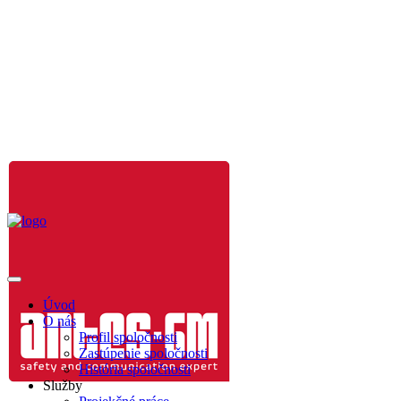
Úvod
O nás
Profil spoločnosti
Zastúpenie spoločnosti
História spoločnosti
Služby