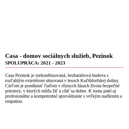
Casa - domov sociálnych služieb, Pezinok
SPOLUPRÁCA: 2021 - 2023
Casa Pezinok je zrekonštruovaná, bezbariérová budova s
rozľahlým exteriérom situovaná v lesoch Kučišdorfskej doliny.
Cieľom je ponúknuť ľuďom v rôznych fázach života bezpečné
priestory, v ktorých môžu žiť a cítiť sa dobre. K tomu patrí aj
profesionálne a kompetentné sprevádzanie s veľkým nadšením a
empatiou.