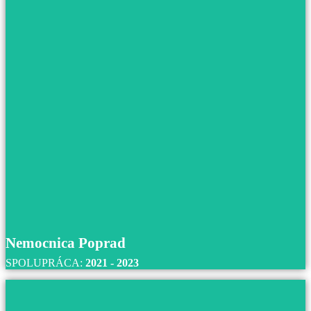
Nemocnica novej generácie BORY, Bratisla
S nemocnicou BORY v Bratislave spolupracujeme od r
2021 až do súčastnosti.
Prečítajte si viac
Nemocnica Poprad
SPOLUPRÁCA:
2021 - 2023