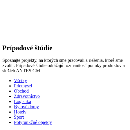
Prípadové štúdie
Spoznajte projekty, na ktorých sme pracovali a riešenia, ktoré sme
zvolili. Prípadové štúdie odrážajú rozmanitosť ponuky produktov a
služieb ANTES GM.
Všetky
Priemysel
Obchod
Zdravotníctvo
Logistika
Bytové domy
Hotely
Šport
Polyfunkčné objekty