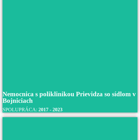
Nemocnica Poprad
S nemocnicou v Poprade spolupracujeme od roku 2021
do súčastnosti.
Prečítajte si viac
Nemocnica s poliklinikou Prievidza so sídlom v
Bojniciach
SPOLUPRÁCA:
2017 - 2023