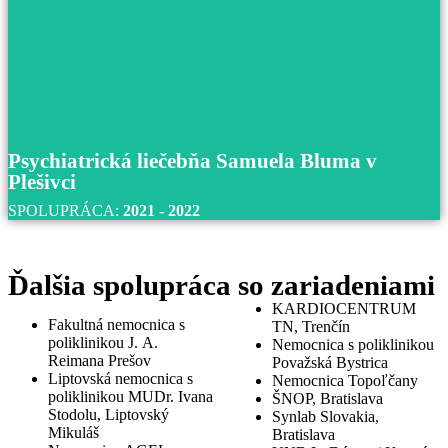
Univerzitná nemocnica Martin
S univerzitnou nemocnicou v Martine spolupracujeme u
roku 2017 až do súčastnosti.
Prečítajte si viac
Psychiatrická liečebňa Samuela Bluma v
Plešivci
SPOLUPRÁCA:
2021 - 2022
Ďalšia spolupráca so zariadeniami
KARDIOCENTRUM
Fakultná nemocnica s
TN, Trenčín
poliklinikou J. A.
Nemocnica s poliklinikou
Reimana Prešov
Považská Bystrica
Liptovská nemocnica s
Nemocnica Topoľčany
poliklinikou MUDr. Ivana
ŠNOP, Bratislava
Psychiatrická liečebňa Samuela Bluma v
Stodolu, Liptovský
Synlab Slovakia,
Mikuláš
Plešivci
Bratislava