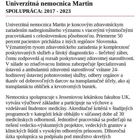
Univerzitná nemocnica Martin
SPOLUPRÁCA: 2017 - 2023
Univerzitná nemocnica Martin je koncovým zdravotníckym
zariadením nadregionálneho významu s viacerými výnimočnými
pracoviskami s celoslovenskou pôsobnosťou. Priemerne 50
percent pacientov prichádza z iných regiónov Slovenska.
Významným rysom zdravotníckeho zariadenia je komplexnosť
poskytovaných služieb a široký diagnosticko – liečebný záber,
čomu zodpovedá aj rozsah poskytovanej zdravotnej starostlivosti.
V súlade so zriaďovacou listinou zabezpečuje špecializovanú
ústavnú a ambulantnú zdravotnú starostlivosť vrátane 24-
hodinovej ústavnej pohotovostnej služby, odbery orgánov a
tkanív od dobrovoľných darcov na transplantačné účely, ako aj
transplantáciu obličiek a krvotvorných buniek.
Nemocnica spolupracuje s Jesseniovou lekárskou fakultou UK,
vytvára výučbové základne a participuje na výchove a
vzdelávaní študentov medicíny. Akreditačné kritériá v študijných
programoch v kategórii lekár obhájilo v súčasnej dobe až 30
medicínskych odborností. Jednotlivé pracoviská sa podieľajú na
riešení vedecko-výskumných projektov, vedeckých grantov a
klinických štúdií s vysokým odborným prínosom. Dlhoročná
úzka spolupráca sa podpísala pod množstvo skvelých