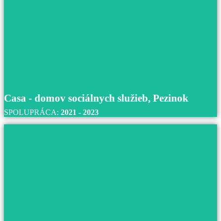
Centrum sociálnych služieb Martin – Podh
S centrom sociálnych služieb v Martine spolupracujeme
roku 2022 až do súčastnosti.
Prečítajte si viac
Casa - domov sociálnych služieb, Pezinok
SPOLUPRÁCA:
2021 - 2023
Casa - domov sociálnych služieb, Pezinok