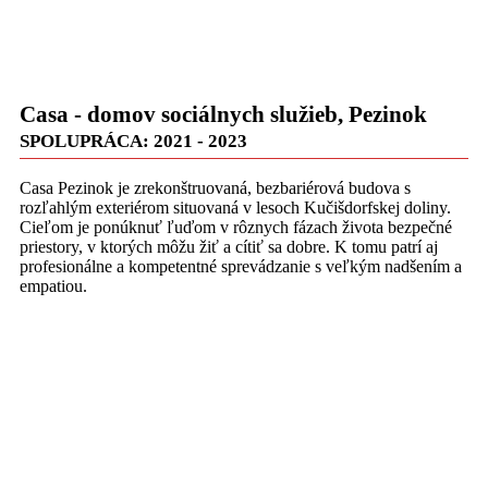
Casa - domov sociálnych služieb, Pezinok
SPOLUPRÁCA: 2021 - 2023
Casa Pezinok je zrekonštruovaná, bezbariérová budova s
rozľahlým exteriérom situovaná v lesoch Kučišdorfskej doliny.
Cieľom je ponúknuť ľuďom v rôznych fázach života bezpečné
priestory, v ktorých môžu žiť a cítiť sa dobre. K tomu patrí aj
profesionálne a kompetentné sprevádzanie s veľkým nadšením a
empatiou.