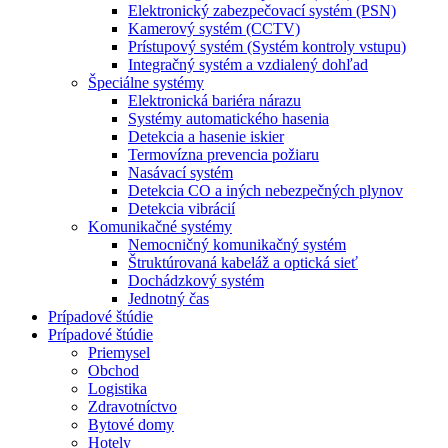
Elektronický zabezpečovací systém (PSN)
Kamerový systém (CCTV)
Prístupový systém (Systém kontroly vstupu)
Integračný systém a vzdialený dohľad
Špeciálne systémy
Elektronická bariéra nárazu
Systémy automatického hasenia
Detekcia a hasenie iskier
Termovízna prevencia požiaru
Nasávací systém
Detekcia CO a iných nebezpečných plynov
Detekcia vibrácií
Komunikačné systémy
Nemocničný komunikačný systém
Štruktúrovaná kabeláž a optická sieť
Dochádzkový systém
Jednotný čas
Prípadové štúdie
Prípadové štúdie
Priemysel
Obchod
Logistika
Zdravotníctvo
Bytové domy
Hotely