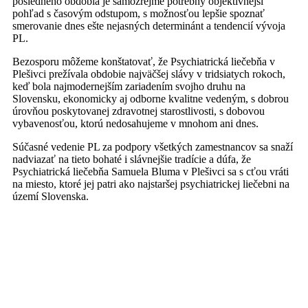
posledného obdobia je samozrejme potrebný objektívnejší
pohľad s časovým odstupom, s možnosťou lepšie spoznať
smerovanie dnes ešte nejasných determinánt a tendencií vývoja
PL.
Bezosporu môžeme konštatovať, že Psychiatrická liečebňa v
Plešivci prežívala obdobie najväčšej slávy v tridsiatych rokoch,
keď bola najmodernejším zariadením svojho druhu na
Slovensku, ekonomicky aj odborne kvalitne vedeným, s dobrou
úrovňou poskytovanej zdravotnej starostlivosti, s dobovou
vybavenosťou, ktorú nedosahujeme v mnohom ani dnes.
Súčasné vedenie PL za podpory všetkých zamestnancov sa snaží
nadviazať na tieto bohaté i slávnejšie tradície a dúfa, že
Psychiatrická liečebňa Samuela Bluma v Plešivci sa s cťou vráti
na miesto, ktoré jej patri ako najstaršej psychiatrickej liečebni na
území Slovenska.