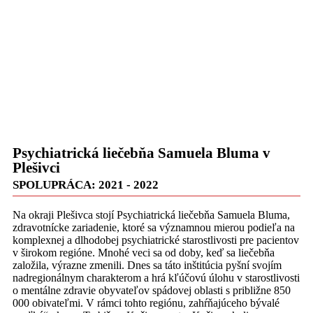
Psychiatrická liečebňa Samuela Bluma v
Plešivci
SPOLUPRÁCA: 2021 - 2022
Na okraji Plešivca stojí Psychiatrická liečebňa Samuela Bluma,
zdravotnícke zariadenie, ktoré sa významnou mierou podieľa na
komplexnej a dlhodobej psychiatrické starostlivosti pre pacientov
v širokom regióne. Mnohé veci sa od doby, keď sa liečebňa
založila, výrazne zmenili. Dnes sa táto inštitúcia pyšní svojím
nadregionálnym charakterom a hrá kľúčovú úlohu v starostlivosti
o mentálne zdravie obyvateľov spádovej oblasti s približne 850
000 obivateľmi. V rámci tohto regiónu, zahŕňajúceho bývalé