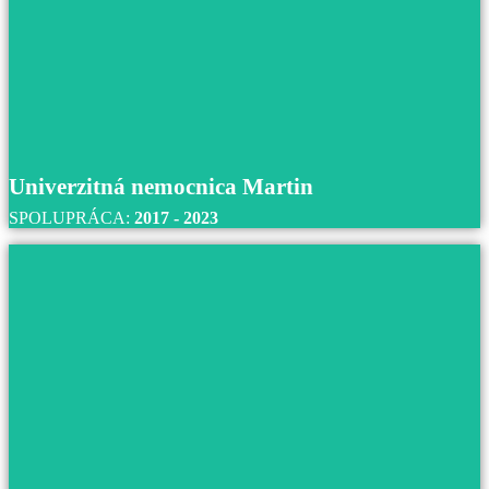
S domovom sociálnych služieb Casa v Pezinku
spolupracujeme od roku 2021 až do súčasnosti.
Prečítajte si viac
Univerzitná nemocnica Martin
SPOLUPRÁCA:
2017 - 2023
Univerzitná nemocnica Martin