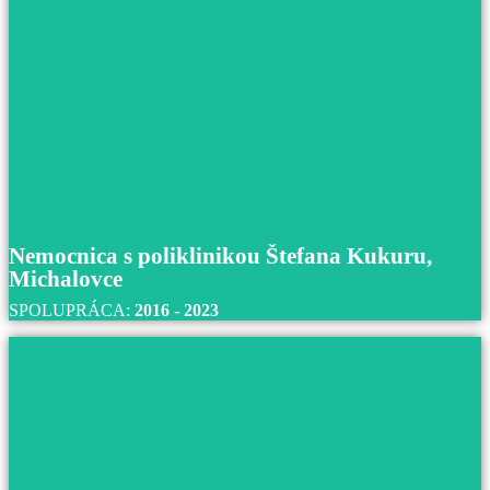
Nemocnica s poliklinikou Prievidza so sídlo
Bojniciach
S nemocnicou s poliklinikou Prievidza so sídlom v
Bojniciach spolupracujeme od roku 2017 až do súčasnos
Prečítajte si viac
Nemocnica s poliklinikou Štefana Kukuru,
Michalovce
SPOLUPRÁCA:
2016 - 2023