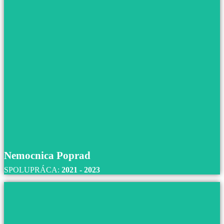
Nemocnica novej generácie BORY, Bratisla
S nemocnicou BORY v Bratislave spolupracujeme od r
2021 až do súčastnosti.
Prečítajte si viac
Nemocnica Poprad
SPOLUPRÁCA:
2021 - 2023