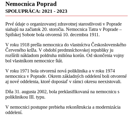
Nemocnica Poprad
SPOLUPRÁCA: 2021 - 2023
Prvé údaje o organizovanej zdravotnej starostlivosti v Poprade
siahajú na začiatok 20. storočia. Nemocnica Tatra v Poprade –
Spišskej Sobote bola otvorená 10. decembra 1911.
V roku 1918 prešla nemocnica do vlastníctva Československého
Červeného kríža. V období predmníchovskej republiky ju
rozšírili nákladom poldruha milióna korún. Od skončenia vojny
bol vlastníkom nemocnice štát.
V roku 1971 bola otvorená nová poliklinika a v roku 1974
nemocnica v Poprade. Okrem základných oddelení boli otvorené
aj nové oddelenia, ktoré doposiaľ v rámci okresu neexistovali.
Dňa 31. augusta 2002, bola preklasifikovaná na nemocnicu s
poliklinikou III. typu.
V nemocnici postupne prebieha rekonštrukcia a modernizácia
oddelení.