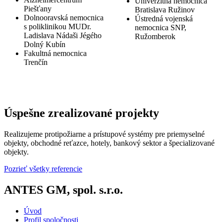
Univerzitná nemocnica
spolupracovali v rokoch 2021 až 2022.
Prečítajte si via
Piešťany
Bratislava Ružinov
Dolnooravská nemocnica
Ústredná vojenská
s poliklinikou MUDr.
nemocnica SNP,
Ladislava Nádaši Jégého
Ružomberok
Dolný Kubín
Fakultná nemocnica
Trenčín
Úspešne zrealizované projekty
Realizujeme protipožiarne a prístupové systémy pre priemyselné
objekty, obchodné reťazce, hotely, bankový sektor a špecializované
objekty.
Pozrieť všetky referencie
ANTES GM, spol. s.r.o.
Úvod
Profil spoločnosti