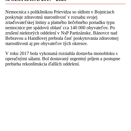
Nemocnica s poliklinikou Prievidza so sídlom v Bojniciach
poskytuje zdravotnú starostlivosť v rozsahu svojej
zriaďovateľskej listiny a platného liečebného poriadku typu
nemocnice pre spádovú oblasť cca 140 000 obyvateľov. Po
zrušení niektorých oddelení v NsP Partizánske, Bánovce nad
Bebravou a Handlovej prebrala časť poskytovania zdravotnej
starostlivosti aj pre obyvateľov tých okresov.
V roku 2017 bola vykonaná rozsiahla dostavba monobloku s
operačnými sálami. Bol dostavaný urgentný príjem a postupne
prebieha rekonštrukcia ďalších oddelení.