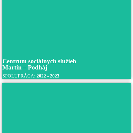
Nemocnica s poliklinikou Štefana Kukuru
Michalovce
S nemocnicou Štefana Kukuru v Michalovciach
spolupracujeme už od roku 2016 až do súčastnosti.
Prečítajte si viac
Centrum sociálnych služieb
Martin – Podháj
SPOLUPRÁCA:
2022 - 2023