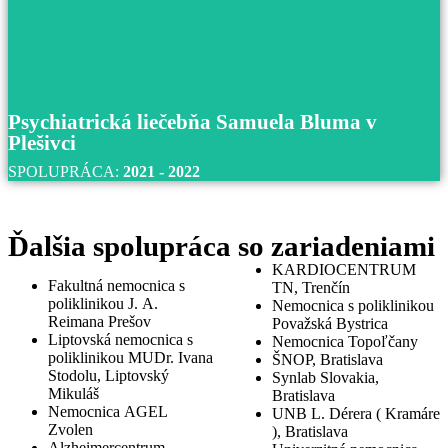
S univerzitnou nemocnicou v Martine spolupracujeme u
roku 2017 až do súčastnosti.
Prečítajte si viac
Psychiatrická liečebňa Samuela Bluma v
Plešivci
SPOLUPRÁCA:
2021 - 2022
Ďalšia spolupráca so zariadeniami
KARDIOCENTRUM
Fakultná nemocnica s
TN, Trenčín
poliklinikou J. A.
Nemocnica s poliklinikou
Reimana Prešov
Považská Bystrica
Liptovská nemocnica s
Nemocnica Topoľčany
poliklinikou MUDr. Ivana
ŠNOP, Bratislava
Psychiatrická liečebňa Samuela Bluma v
Stodolu, Liptovský
Synlab Slovakia,
Mikuláš
Plešivci
Bratislava
Nemocnica AGEL
UNB L. Dérera ( Kramáre
Zvolen
), Bratislava
S psychiatrickou liečebňou Samuela Bluma v Plešivci 
Alzheimercentrum