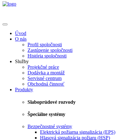
Úvod
O nás
Profil spoločnosti
Zastúpenie spoločnosti
História spoločnosti
Služby
Projekčné práce
Dodávka a montáž
Servisné centrum
Obchodná činnosť
Produkty
Slaboprúdové rozvody
Špeciálne systémy
Bezpečnostné systémy
Elektrická požiarna signalizácia (EPS)
Hlasová signalizácia požiaru (HSP)