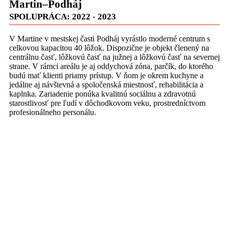
Martin–Podháj
SPOLUPRÁCA: 2022 - 2023
V Martine v mestskej časti Podháj vyrástlo moderné centrum s
celkovou kapacitou 40 lôžok. Dispozične je objekt členený na
centrálnu časť, lôžkovú časť na južnej a lôžkovú časť na severnej
strane. V rámci areálu je aj oddychová zóna, parčík, do ktorého
budú mať klienti priamy prístup. V ňom je okrem kuchyne a
jedálne aj návštevná a spoločenská miestnosť, rehabilitácia a
kaplnka. Zariadenie ponúka kvalitnú sociálnu a zdravotnú
starostlivosť pre ľudí v dôchodkovom veku, prostredníctvom
profesionálneho personálu.