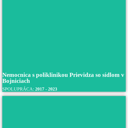
Nemocnica Poprad
S nemocnicou v Poprade spolupracujeme od roku 2021
do súčastnosti.
Prečítajte si viac
Nemocnica s poliklinikou Prievidza so sídlom v
Bojniciach
SPOLUPRÁCA:
2017 - 2023