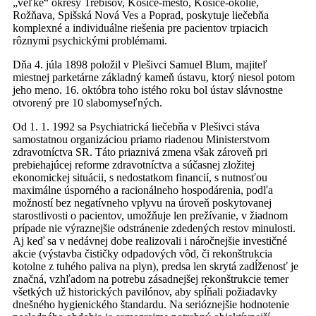
„veľké“ okresy Trebišov, Košice-mesto, Košice-okolie,
Rožňava, Spišská Nová Ves a Poprad, poskytuje liečebňa
komplexné a individuálne riešenia pre pacientov trpiacich
rôznymi psychickými problémami.
Dňa 4. júla 1898 položil v Plešivci Samuel Blum, majiteľ
miestnej parketárne základný kameň ústavu, ktorý niesol potom
jeho meno. 16. októbra toho istého roku bol ústav slávnostne
otvorený pre 10 slabomyseľných.
Od 1. 1. 1992 sa Psychiatrická liečebňa v Plešivci stáva
samostatnou organizáciou priamo riadenou Ministerstvom
zdravotníctva SR. Táto priaznivá zmena však zároveň pri
prebiehajúcej reforme zdravotníctva a súčasnej zložitej
ekonomickej situácii, s nedostatkom financií, s nutnosťou
maximálne úsporného a racionálneho hospodárenia, podľa
možností bez negatívneho vplyvu na úroveň poskytovanej
starostlivosti o pacientov, umožňuje len prežívanie, v žiadnom
prípade nie výraznejšie odstránenie zdedených restov minulosti.
Aj keď sa v nedávnej dobe realizovali i náročnejšie investičné
akcie (výstavba čističky odpadových vôd, či rekonštrukcia
kotolne z tuhého paliva na plyn), predsa len skrytá zadĺženosť je
značná, vzhľadom na potrebu zásadnejšej rekonštrukcie temer
všetkých už historických pavilónov, aby spĺňali požiadavky
dnešného hygienického štandardu. Na serióznejšie hodnotenie