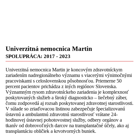
Univerzitná nemocnica Martin
SPOLUPRÁCA: 2017 - 2023
Univerzitná nemocnica Martin je koncovým zdravotníckym
zariadením nadregionálneho významu s viacerými výnimočnými
pracoviskami s celoslovenskou pôsobnosťou. Priemerne 50
percent pacientov prichádza z iných regiónov Slovenska.
Významným rysom zdravotníckeho zariadenia je komplexnosť
poskytovaných služieb a široký diagnosticko – liečebný záber,
čomu zodpovedá aj rozsah poskytovanej zdravotnej starostlivosti.
V súlade so zriaďovacou listinou zabezpečuje špecializovanú
ústavnú a ambulantnú zdravotnú starostlivosť vrátane 24-
hodinovej ústavnej pohotovostnej služby, odbery orgánov a
tkanív od dobrovoľných darcov na transplantačné účely, ako aj
transplantáciu obličiek a krvotvorných buniek.