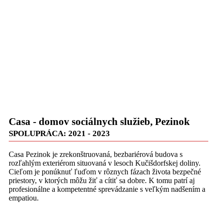
Casa - domov sociálnych služieb, Pezinok
SPOLUPRÁCA: 2021 - 2023
Casa Pezinok je zrekonštruovaná, bezbariérová budova s
rozľahlým exteriérom situovaná v lesoch Kučišdorfskej doliny.
Cieľom je ponúknuť ľuďom v rôznych fázach života bezpečné
priestory, v ktorých môžu žiť a cítiť sa dobre. K tomu patrí aj
profesionálne a kompetentné sprevádzanie s veľkým nadšením a
empatiou.