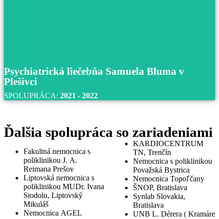
S univerzitnou nemocnicou v Martine spolupracujeme u
roku 2017 až do súčastnosti.
Prečítajte si viac
Psychiatrická liečebňa Samuela Bluma v
Plešivci
SPOLUPRÁCA:
2021 - 2022
Ďalšia spolupráca so zariadeniami
KARDIOCENTRUM
Fakultná nemocnica s
TN, Trenčín
poliklinikou J. A.
Nemocnica s poliklinikou
Reimana Prešov
Považská Bystrica
Liptovská nemocnica s
Nemocnica Topoľčany
poliklinikou MUDr. Ivana
ŠNOP, Bratislava
Psychiatrická liečebňa Samuela Bluma v
Stodolu, Liptovský
Synlab Slovakia,
Mikuláš
Plešivci
Bratislava
Nemocnica AGEL
UNB L. Dérera ( Kramáre