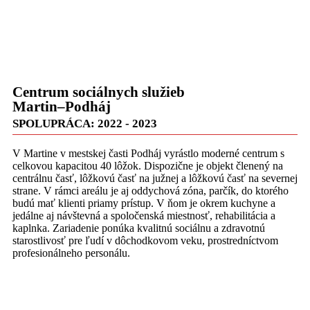
Centrum sociálnych služieb
Martin–Podháj
SPOLUPRÁCA: 2022 - 2023
V Martine v mestskej časti Podháj vyrástlo moderné centrum s
celkovou kapacitou 40 lôžok. Dispozične je objekt členený na
centrálnu časť, lôžkovú časť na južnej a lôžkovú časť na severnej
strane. V rámci areálu je aj oddychová zóna, parčík, do ktorého
budú mať klienti priamy prístup. V ňom je okrem kuchyne a
jedálne aj návštevná a spoločenská miestnosť, rehabilitácia a
kaplnka. Zariadenie ponúka kvalitnú sociálnu a zdravotnú
starostlivosť pre ľudí v dôchodkovom veku, prostredníctvom
profesionálneho personálu.