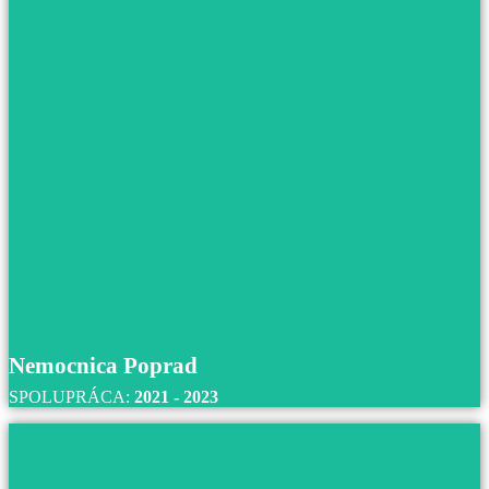
Nemocnica novej generácie BORY, Bratisla
S nemocnicou BORY v Bratislave spolupracujeme od r
2021 až do súčastnosti.
Prečítajte si viac
Nemocnica Poprad
SPOLUPRÁCA:
2021 - 2023