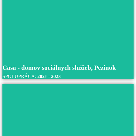
Centrum sociálnych služieb Martin – Podh
S centrom sociálnych služieb v Martine spolupracujeme
roku 2022 až do súčastnosti.
Prečítajte si viac
Casa - domov sociálnych služieb, Pezinok
SPOLUPRÁCA:
2021 - 2023