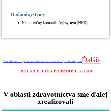
Dodané systémy
Nemocničný komunikačný systém (NKS)
Ďalšie
Privátna urologická ambulancia s bezkľúčovým prístupom
SPÄŤ NA VŠETKY PRÍPADOVÉ ŠTÚDIE
V oblasti
zdravotníctva
sme ďalej
zrealizovali