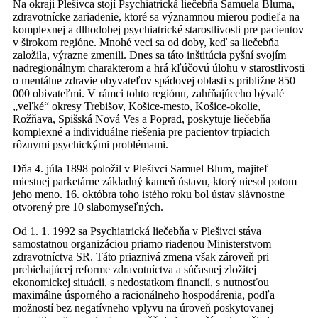
Na okraji Plešivca stojí Psychiatrická liečebňa Samuela Bluma,
zdravotnícke zariadenie, ktoré sa významnou mierou podieľa na
komplexnej a dlhodobej psychiatrické starostlivosti pre pacientov
v širokom regióne. Mnohé veci sa od doby, keď sa liečebňa
založila, výrazne zmenili. Dnes sa táto inštitúcia pyšní svojím
nadregionálnym charakterom a hrá kľúčovú úlohu v starostlivosti
o mentálne zdravie obyvateľov spádovej oblasti s približne 850
000 obivateľmi. V rámci tohto regiónu, zahŕňajúceho bývalé
„veľké“ okresy Trebišov, Košice-mesto, Košice-okolie,
Rožňava, Spišská Nová Ves a Poprad, poskytuje liečebňa
komplexné a individuálne riešenia pre pacientov trpiacich
rôznymi psychickými problémami.
Dňa 4. júla 1898 položil v Plešivci Samuel Blum, majiteľ
miestnej parketárne základný kameň ústavu, ktorý niesol potom
jeho meno. 16. októbra toho istého roku bol ústav slávnostne
otvorený pre 10 slabomyseľných.
Od 1. 1. 1992 sa Psychiatrická liečebňa v Plešivci stáva
samostatnou organizáciou priamo riadenou Ministerstvom
zdravotníctva SR. Táto priaznivá zmena však zároveň pri
prebiehajúcej reforme zdravotníctva a súčasnej zložitej
ekonomickej situácii, s nedostatkom financií, s nutnosťou
maximálne úsporného a racionálneho hospodárenia, podľa
možností bez negatívneho vplyvu na úroveň poskytovanej