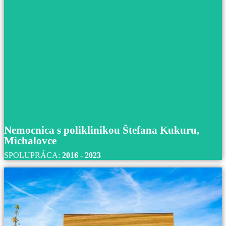
Nemocnica s poliklinikou Prievidza so sídlo
Bojniciach
S nemocnicou s poliklinikou Prievidza so sídlom v
Bojniciach spolupracujeme od roku 2017 až do súčasnos
Prečítajte si viac
Nemocnica s poliklinikou Štefana Kukuru,
Michalovce
SPOLUPRÁCA:
2016 - 2023