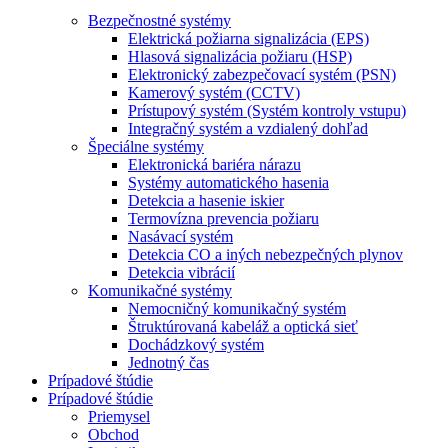
Bezpečnostné systémy
Elektrická požiarna signalizácia (EPS)
Hlasová signalizácia požiaru (HSP)
Elektronický zabezpečovací systém (PSN)
Kamerový systém (CCTV)
Prístupový systém (Systém kontroly vstupu)
Integračný systém a vzdialený dohľad
Špeciálne systémy
Elektronická bariéra nárazu
Systémy automatického hasenia
Detekcia a hasenie iskier
Termovízna prevencia požiaru
Nasávací systém
Detekcia CO a iných nebezpečných plynov
Detekcia vibrácií
Komunikačné systémy
Nemocničný komunikačný systém
Štruktúrovaná kabeláž a optická sieť
Dochádzkový systém
Jednotný čas
Prípadové štúdie
Prípadové štúdie
Priemysel
Obchod