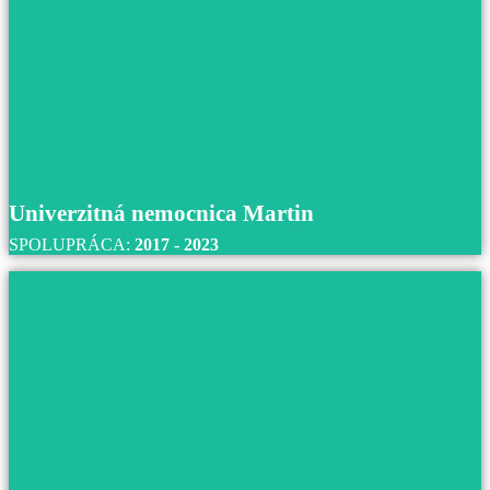
Casa - domov sociálnych služieb, Pezinok
S domovom sociálnych služieb Casa v Pezinku
spolupracujeme od roku 2021 až do súčasnosti.
Prečítajte si viac
Univerzitná nemocnica Martin
SPOLUPRÁCA:
2017 - 2023
Univerzitná nemocnica Martin