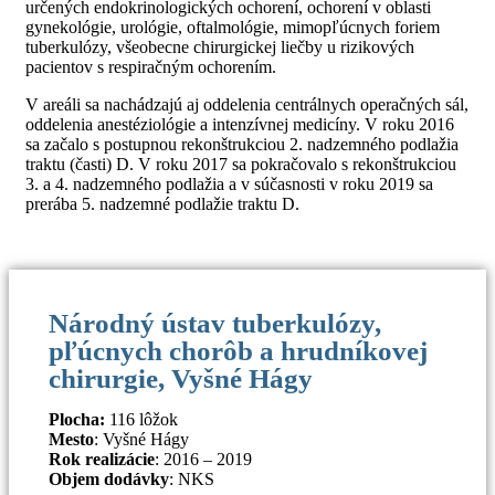
určených endokrinologických ochorení, ochorení v oblasti
gynekológie, urológie, oftalmológie, mimopľúcnych foriem
tuberkulózy, všeobecne chirurgickej liečby u rizikových
pacientov s respiračným ochorením.
V areáli sa nachádzajú aj oddelenia centrálnych operačných sál,
oddelenia anestéziológie a intenzívnej medicíny. V roku 2016
sa začalo s postupnou rekonštrukciou 2. nadzemného podlažia
traktu (časti) D. V roku 2017 sa pokračovalo s rekonštrukciou
3. a 4. nadzemného podlažia a v súčasnosti v roku 2019 sa
prerába 5. nadzemné podlažie traktu D.
Národný ústav tuberkulózy,
pľúcnych chorôb a hrudníkovej
chirurgie, Vyšné Hágy
Plocha:
116 lôžok
Mesto
: Vyšné Hágy
Rok realizácie
: 2016 – 2019
Objem dodávky
: NKS