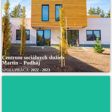
Nemocnica s poliklinikou Štefana Kukuru
Michalovce
S nemocnicou Štefana Kukuru v Michalovciach
spolupracujeme už od roku 2016 až do súčastnosti.
Prečítajte si viac
Centrum sociálnych služieb
Martin – Podháj
SPOLUPRÁCA:
2022 - 2023