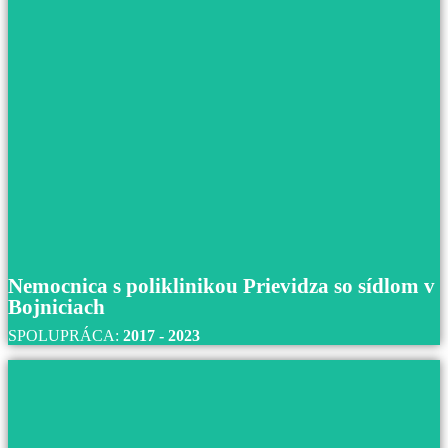
Nemocnica Poprad
S nemocnicou v Poprade spolupracujeme od roku 2021
do súčastnosti.
Prečítajte si viac
Nemocnica s poliklinikou Prievidza so sídlom v
Bojniciach
SPOLUPRÁCA:
2017 - 2023