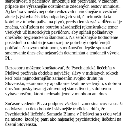
starostlivosti o pacientov, umožňuje len prežívanie, v žiadnom
prípade nie výraznejšie odstránenie zdedených restov minulosti.
Aj keď sa v nedávnej dobe realizovali i náročnejšie investičné
akcie (výstavba čističky odpadových vôd, či rekonštrukcia
kotolne z tuhého paliva na plyn), predsa len skrytá zadĺženosť je
značná, vzhľadom na potrebu zásadnejšej rekonštrukcie temer
všetkých už historických pavilónov, aby spĺňali požiadavky
dnešného hygienického štandardu. Na serióznejšie hodnotenie
posledného obdobia je samozrejme potrebný objektívnejší
pohľad s časovým odstupom, s možnosťou lepšie spoznať
smerovanie dnes ešte nejasných determinánt a tendencií vývoja
PL.
Bezosporu môžeme konštatovať, že Psychiatrická liečebňa v
Plešivci prežívala obdobie najväčšej slávy v tridsiatych rokoch,
keď bola najmodernejším zariadením svojho druhu na
Slovensku, ekonomicky aj odborne kvalitne vedeným, s dobrou
úrovňou poskytovanej zdravotnej starostlivosti, s dobovou
vybavenosťou, ktorú nedosahujeme v mnohom ani dnes.
Súčasné vedenie PL za podpory všetkých zamestnancov sa snaží
nadviazať na tieto bohaté i slávnejšie tradície a dúfa, že
Psychiatrická liečebňa Samuela Bluma v Plešivci sa s cťou vráti
na miesto, ktoré jej patri ako najstaršej psychiatrickej liečebni na
území Slovenska.