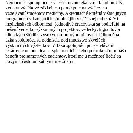
Nemocnica spolupracuje s Jesseniovou lekárskou fakultou UK,
vytvára výučbové základne a participuje na výchove a
vzdelávaní študentov medicíny. Akreditačné kritériá v študijných
programoch v kategórii lekár obhájilo v súčasnej dobe až 30
medicínskych odborností. Jednotlivé pracoviská sa podieľajú na
riešení vedecko-výskumných projektov, vedeckých grantov a
klinických štúdií s vysokým odborným prínosom. Dlhoročná
úzka spolupráca sa podpísala pod množstvo skvelých
výskumných výsledkov. Vďaka spolupráci pri vzdelávaní
lekárov je nemocnica na špici medicínskeho pokroku, čo prináša
benefit pre samotných pacientov, ktorí majú možnosť liečiť sa
novými, často unikátnymi metódami.