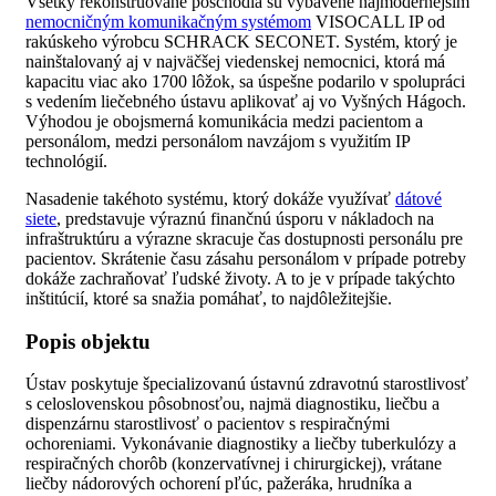
Všetky rekonštruované poschodia sú vybavené najmodernejším
nemocničným komunikačným systémom
VISOCALL IP od
rakúskeho výrobcu SCHRACK SECONET. Systém, ktorý je
nainštalovaný aj v najväčšej viedenskej nemocnici, ktorá má
kapacitu viac ako 1700 lôžok, sa úspešne podarilo v spolupráci
s vedením liečebného ústavu aplikovať aj vo Vyšných Hágoch.
Výhodou je obojsmerná komunikácia medzi pacientom a
personálom, medzi personálom navzájom s využitím IP
technológií.
Nasadenie takéhoto systému, ktorý dokáže využívať
dátové
siete
, predstavuje výraznú finančnú úsporu v nákladoch na
infraštruktúru a výrazne skracuje čas dostupnosti personálu pre
pacientov. Skrátenie času zásahu personálom v prípade potreby
dokáže zachraňovať ľudské životy. A to je v prípade takýchto
inštitúcií, ktoré sa snažia pomáhať, to najdôležitejšie.
Popis objektu
Ústav poskytuje špecializovanú ústavnú zdravotnú starostlivosť
s celoslovenskou pôsobnosťou, najmä diagnostiku, liečbu a
dispenzárnu starostlivosť o pacientov s respiračnými
ochoreniami. Vykonávanie diagnostiky a liečby tuberkulózy a
respiračných chorôb (konzervatívnej i chirurgickej), vrátane
liečby nádorových ochorení pľúc, pažeráka, hrudníka a