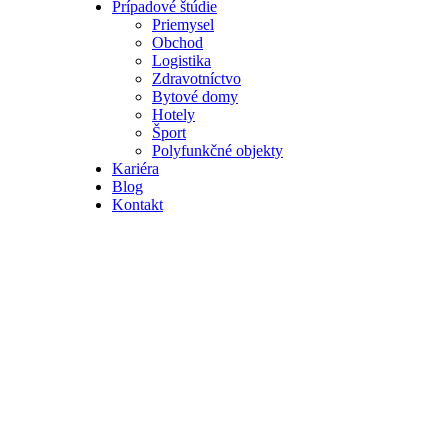
Prípadové štúdie
Priemysel
Obchod
Logistika
Zdravotníctvo
Bytové domy
Hotely
Šport
Polyfunkčné objekty
Kariéra
Blog
Kontakt