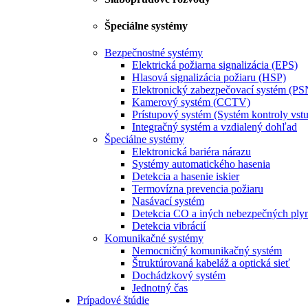
Špeciálne systémy
Bezpečnostné systémy
Elektrická požiarna signalizácia (EPS)
Hlasová signalizácia požiaru (HSP)
Elektronický zabezpečovací systém (PS
Kamerový systém (CCTV)
Prístupový systém (Systém kontroly vst
Integračný systém a vzdialený dohľad
Špeciálne systémy
Elektronická bariéra nárazu
Systémy automatického hasenia
Detekcia a hasenie iskier
Termovízna prevencia požiaru
Nasávací systém
Detekcia CO a iných nebezpečných ply
Detekcia vibrácií
Komunikačné systémy
Nemocničný komunikačný systém
Štruktúrovaná kabeláž a optická sieť
Dochádzkový systém
Jednotný čas
Prípadové štúdie