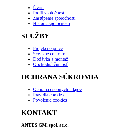
Úvod
Profil spoločnosti
Zastúpenie spoločnosti
História spoločnosti
SLUŽBY
Projekčné práce
Servisné centrum
Dodávka a montáž
Obchodná činnosť
OCHRANA SÚKROMIA
Ochrana osobných údajov
Pravidlá cookies
Povolenie cookies
KONTAKT
ANTES GM, spol. s r.o.