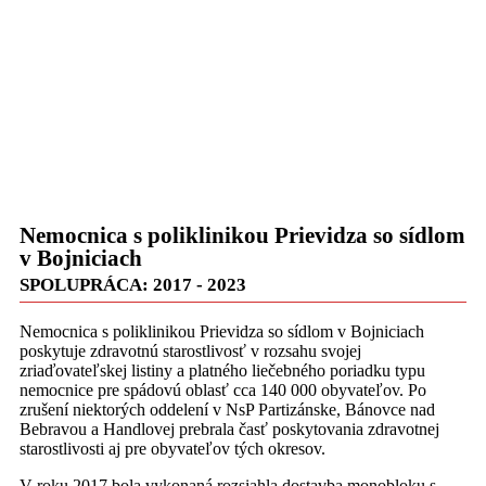
Nemocnica s poliklinikou Prievidza so sídlom
v Bojniciach
SPOLUPRÁCA: 2017 - 2023
Nemocnica s poliklinikou Prievidza so sídlom v Bojniciach
poskytuje zdravotnú starostlivosť v rozsahu svojej
zriaďovateľskej listiny a platného liečebného poriadku typu
nemocnice pre spádovú oblasť cca 140 000 obyvateľov. Po
zrušení niektorých oddelení v NsP Partizánske, Bánovce nad
Bebravou a Handlovej prebrala časť poskytovania zdravotnej
starostlivosti aj pre obyvateľov tých okresov.
V roku 2017 bola vykonaná rozsiahla dostavba monobloku s