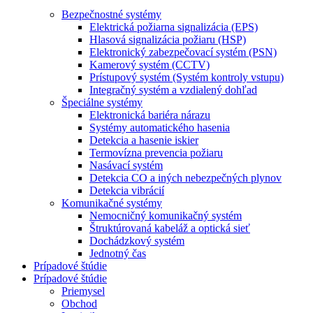
Bezpečnostné systémy
Elektrická požiarna signalizácia (EPS)
Hlasová signalizácia požiaru (HSP)
Elektronický zabezpečovací systém (PSN)
Kamerový systém (CCTV)
Prístupový systém (Systém kontroly vstupu)
Integračný systém a vzdialený dohľad
Špeciálne systémy
Elektronická bariéra nárazu
Systémy automatického hasenia
Detekcia a hasenie iskier
Termovízna prevencia požiaru
Nasávací systém
Detekcia CO a iných nebezpečných plynov
Detekcia vibrácií
Komunikačné systémy
Nemocničný komunikačný systém
Štruktúrovaná kabeláž a optická sieť
Dochádzkový systém
Jednotný čas
Prípadové štúdie
Prípadové štúdie
Priemysel
Obchod