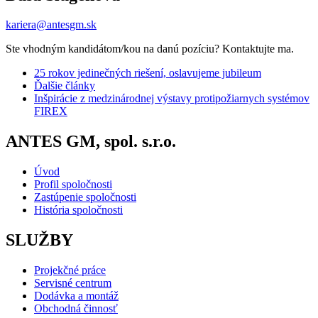
kariera@antesgm.sk
Ste vhodným kandidátom/kou na danú pozíciu? Kontaktujte ma.
25 rokov jedinečných riešení, oslavujeme jubileum
Ďalšie články
Inšpirácie z medzinárodnej výstavy protipožiarnych systémov
FIREX
ANTES GM, spol. s.r.o.
Úvod
Profil spoločnosti
Zastúpenie spoločnosti
História spoločnosti
SLUŽBY
Projekčné práce
Servisné centrum
Dodávka a montáž
Obchodná činnosť