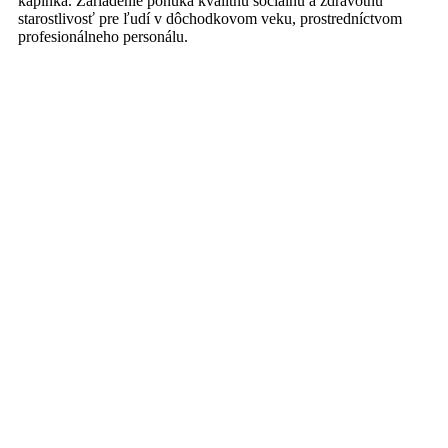
kaplnka. Zariadenie ponúka kvalitnú sociálnu a zdravotnú
starostlivosť pre ľudí v dôchodkovom veku, prostredníctvom
profesionálneho personálu.