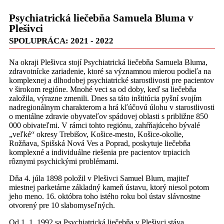
Psychiatrická liečebňa Samuela Bluma v
Plešivci
SPOLUPRÁCA: 2021 - 2022
Na okraji Plešivca stojí Psychiatrická liečebňa Samuela Bluma,
zdravotnícke zariadenie, ktoré sa významnou mierou podieľa na
komplexnej a dlhodobej psychiatrické starostlivosti pre pacientov
v širokom regióne. Mnohé veci sa od doby, keď sa liečebňa
založila, výrazne zmenili. Dnes sa táto inštitúcia pyšní svojím
nadregionálnym charakterom a hrá kľúčovú úlohu v starostlivosti
o mentálne zdravie obyvateľov spádovej oblasti s približne 850
000 obivateľmi. V rámci tohto regiónu, zahŕňajúceho bývalé
„veľké“ okresy Trebišov, Košice-mesto, Košice-okolie,
Rožňava, Spišská Nová Ves a Poprad, poskytuje liečebňa
komplexné a individuálne riešenia pre pacientov trpiacich
rôznymi psychickými problémami.
Dňa 4. júla 1898 položil v Plešivci Samuel Blum, majiteľ
miestnej parketárne základný kameň ústavu, ktorý niesol potom
jeho meno. 16. októbra toho istého roku bol ústav slávnostne
otvorený pre 10 slabomyseľných.
Od 1. 1. 1992 sa Psychiatrická liečebňa v Plešivci stáva