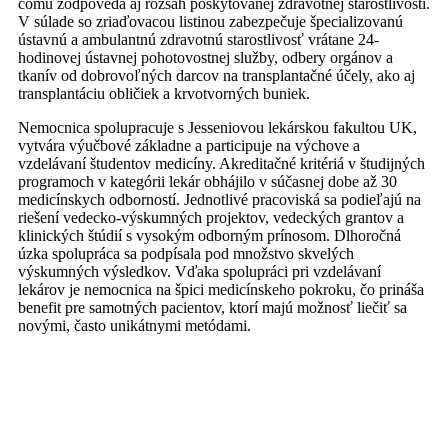
čomu zodpovedá aj rozsah poskytovanej zdravotnej starostlivosti.
V súlade so zriaďovacou listinou zabezpečuje špecializovanú
ústavnú a ambulantnú zdravotnú starostlivosť vrátane 24-
hodinovej ústavnej pohotovostnej služby, odbery orgánov a
tkanív od dobrovoľných darcov na transplantačné účely, ako aj
transplantáciu obličiek a krvotvorných buniek.
Nemocnica spolupracuje s Jesseniovou lekárskou fakultou UK,
vytvára výučbové základne a participuje na výchove a
vzdelávaní študentov medicíny. Akreditačné kritériá v študijných
programoch v kategórii lekár obhájilo v súčasnej dobe až 30
medicínskych odborností. Jednotlivé pracoviská sa podieľajú na
riešení vedecko-výskumných projektov, vedeckých grantov a
klinických štúdií s vysokým odborným prínosom. Dlhoročná
úzka spolupráca sa podpísala pod množstvo skvelých
výskumných výsledkov. Vďaka spolupráci pri vzdelávaní
lekárov je nemocnica na špici medicínskeho pokroku, čo prináša
benefit pre samotných pacientov, ktorí majú možnosť liečiť sa
novými, často unikátnymi metódami.