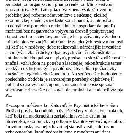
samostatnou organizáciou priamo riadenou Ministerstvom
zdravotníctva SR. Táto priaznivá zmena však zároveň pri
prebiehajúcej reforme zdravotníctva a súčasnej zložitej
ekonomickej situácii, s nedostatkom financií, s nutnosťou
maximálne úsporného a racionálneho hospodárenia, podľa
možností bez negatívneho vplyvu na úroveň poskytovanej
starostlivosti o pacientov, umožňuje len prežívanie, v žiadnom
prípade nie výraznejšie odstránenie zdedených restov minulosti.
Aj keď sa v nedávnej dobe realizovali i náročnejšie investičné
akcie (výstavba čističky odpadových vôd, či rekonštrukcia
kotolne z tuhého paliva na plyn), predsa len skrytá zadĺženosť je
značná, vzhľadom na potrebu zásadnejšej rekonštrukcie temer
všetkých už historických pavilónov, aby spĺňali požiadavky
dnešného hygienického štandardu. Na serióznejšie hodnotenie
posledného obdobia je samozrejme potrebný objektívnejší
pohľad s časovým odstupom, s možnosťou lepšie spoznať
smerovanie dnes ešte nejasných determinánt a tendencií vývoja
PL.
Bezosporu môžeme konštatovať, že Psychiatrická liečebňa v
Plešivci prežívala obdobie najväčšej slávy v tridsiatych rokoch,
keď bola najmodernejším zariadením svojho druhu na
Slovensku, ekonomicky aj odborne kvalitne vedeným, s dobrou
úrovňou poskytovanej zdravotnej starostlivosti, s dobovou
vybavenosťou, ktorú nedosahujeme v mnohom ani dnes.