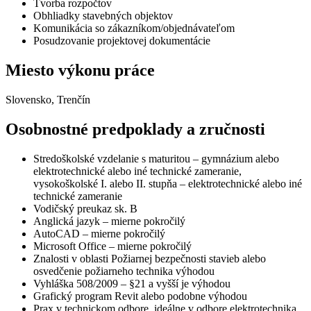
Tvorba rozpočtov
Obhliadky stavebných objektov
Komunikácia so zákazníkom/objednávateľom
Posudzovanie projektovej dokumentácie
Miesto výkonu práce
Slovensko, Trenčín
Osobnostné predpoklady a zručnosti
Stredoškolské vzdelanie s maturitou – gymnázium alebo
elektrotechnické alebo iné technické zameranie,
vysokoškolské I. alebo II. stupňa – elektrotechnické alebo iné
technické zameranie
Vodičský preukaz sk. B
Anglická jazyk – mierne pokročilý
AutoCAD – mierne pokročilý
Microsoft Office – mierne pokročilý
Znalosti v oblasti Požiarnej bezpečnosti stavieb alebo
osvedčenie požiarneho technika výhodou
Vyhláška 508/2009 – §21 a vyšší je výhodou
Grafický program Revit alebo podobne výhodou
Prax v technickom odbore, ideálne v odbore elektrotechnika,