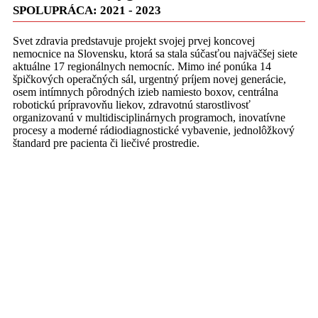
SPOLUPRÁCA: 2021 - 2023
Svet zdravia predstavuje projekt svojej prvej koncovej
nemocnice na Slovensku, ktorá sa stala súčasťou najväčšej siete
aktuálne 17 regionálnych nemocníc. Mimo iné ponúka 14
špičkových operačných sál, urgentný príjem novej generácie,
osem intímnych pôrodných izieb namiesto boxov, centrálna
robotickú prípravovňu liekov, zdravotnú starostlivosť
organizovanú v multidisciplinárnych programoch, inovatívne
procesy a moderné rádiodiagnostické vybavenie, jednolôžkový
štandard pre pacienta či liečivé prostredie.