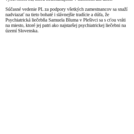
Súčasné vedenie PL za podpory všetkých zamestnancov sa snaží
nadviazať na tieto bohaté i slávnejšie tradície a dúfa, že
Psychiatrická liečebňa Samuela Bluma v Plešivci sa s cťou vráti
na miesto, ktoré jej patri ako najstaršej psychiatrickej liečebni na
území Slovenska.