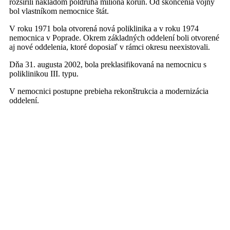
rozšírili nákladom poldruha milióna korún. Od skončenia vojny
bol vlastníkom nemocnice štát.
V roku 1971 bola otvorená nová poliklinika a v roku 1974
nemocnica v Poprade. Okrem základných oddelení boli otvorené
aj nové oddelenia, ktoré doposiaľ v rámci okresu neexistovali.
Dňa 31. augusta 2002, bola preklasifikovaná na nemocnicu s
poliklinikou III. typu.
V nemocnici postupne prebieha rekonštrukcia a modernizácia
oddelení.